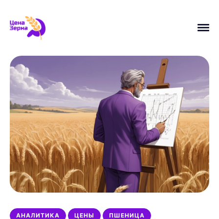
АНАЛИТИКА
ПШЕНИЦА
УРОЖАЙ
ЦЕНЫ
УБОРОЧНАЯ
МАСЛИЧНЫЕ
НОВОСТИ
ЭКСПОРТ
ИСТОРИЯ
МИНСЕЛЬХОЗ
АНАЛИТИКА
ЦЕНЫ
ПШЕНИЦА