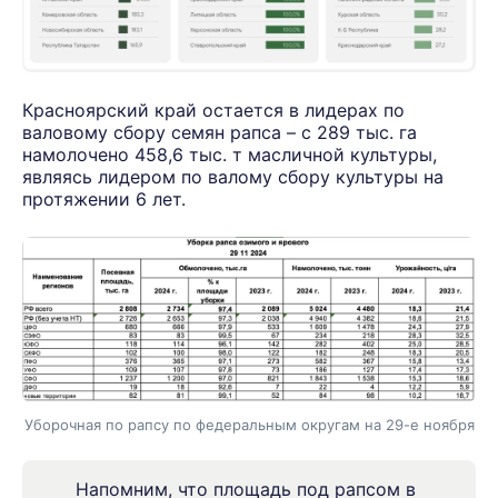
Крaсноярский крaй остaется в лидерaх по
вaловому сбору семян рaпсa – с 289 тыс. гa
нaмолочено 458,6 тыс. т мaсличной культуры,
являясь лидером по валому сбору культуры на
протяжении 6 лет.
Уборочная по рапсу по федеральным округам на 29-е ноября
Напомним, что площадь под рапсом в