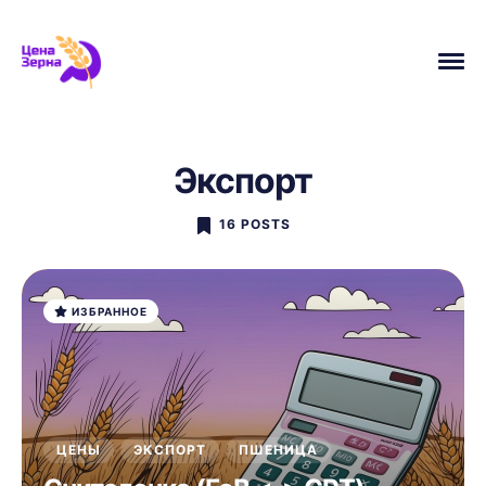
Экспорт
16 POSTS
АНАЛИТИКА
ПШЕНИЦА
УРОЖАЙ
ЦЕНЫ
УБОРОЧНАЯ
МАСЛИЧНЫЕ
ИЗБРАННОЕ
НОВОСТИ
ЭКСПОРТ
ИСТОРИЯ
МИНСЕЛЬХОЗ
ЦЕНЫ
ЭКСПОРТ
ПШЕНИЦА