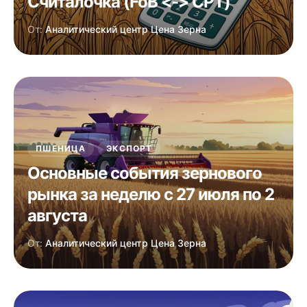
Считалочка (FoB <-> CPT)
От:
Аналитический центр Цена Зерна
ПШЕНИЦА
ЭКСПОРТ
Основные события зернового
рынка за неделю с 27 июля по 2
августа
От:
Аналитический центр Цена Зерна