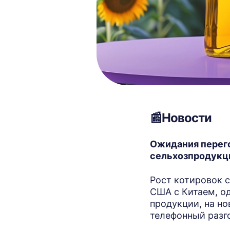
📰Новости
Ожидания перего
сельхозпродук
Рост котировок 
США с Китаем, о
продукции, на но
телефонный разг