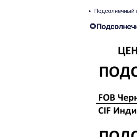
Подсолнечный шр
🌻Подсолнеч