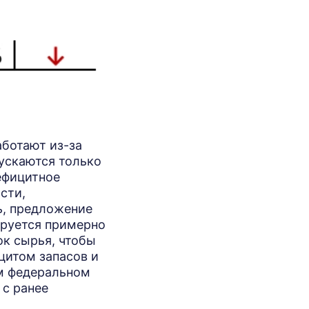
аботают из-за
ускаются только
ефицитное
сти,
ь, предложение
ируется примерно
ок сырья, чтобы
цитом запасов и
ом федеральном
 с ранее