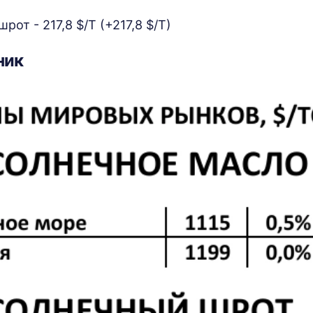
от - 217,8 $/Т (+217,8 $/Т)
ник