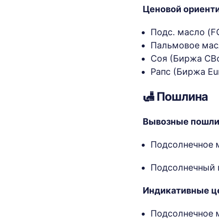
Ценовой ориент
Подс. масло (FO
Пальмовое масл
Соя (Биржа CBo
Рапс (Биржа Eur
🛃 Пошлина
Вывозные пошли
Подсолнечное ма
Подсолнечный шр
Индикативные ц
Подсолнечное ма