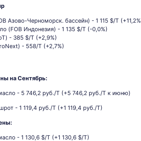
ир
B Азово-Черноморск. бассейн) - 1 115 $/Т (+11,2%
о (FOB Индонезия) - 1 135 $/Т (-0,0%)
T) - 385 $/Т (+2,9%)
oNext) - 558/Т (+2,7%)
ны на Сентябрь:
сло - 5 746,2 руб./Т (+5 746,2 руб./Т к июню)
от - 1 119,4 руб./Т (+1 119,4 руб./Т)
ены:
сло - 1 130,6 $/Т (+1 130,6 $/Т)