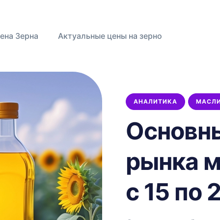
ена Зерна
Актуальные цены на зерно
АНАЛИТИКА
МАСЛ
АНАЛИТИКА
ПШЕНИЦА
УРОЖАЙ
ЦЕНЫ
Основн
УБОРОЧНАЯ
МАСЛИЧНЫЕ
НОВОСТИ
ЭКСПОРТ
рынка 
ИСТОРИЯ
МИНСЕЛЬХОЗ
с 15 по 