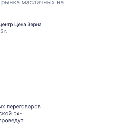
 рынка масличных на
центр Цена Зерна
5 г.
ых переговоров
ской сх-
 проведут