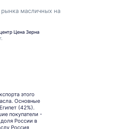
 рынка масличных на
центр Цена Зерна
г.
кспорта этого
масла. Основные
Египет (42%).
ие покупатели -
 доля России в
аслу Россия