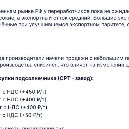
реннем рынке РФ у переработчиков пока не ожида
сокие, а экспортный отток средний. Большие экс
чённые при улучшившемся экспортном паритете, 
ода производители начали продажи с небольшим 
роизводства снизился, что влияет на изменения ц
купки подсолнечника (СРТ - завод):
т с НДС (+450 ₽/т)
т с НДС (+400 ₽/т)
т с НДС (+400 ₽/т)
 с НДС (+50 ₽/т)
с-листы покупателей
тут