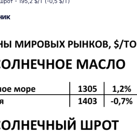
от - 195,2 $/Т (-0,5 $/Т)
ник