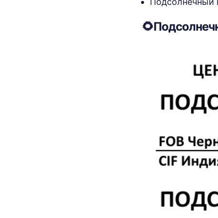
Подсолнечный шр
🌻Подсолнеч