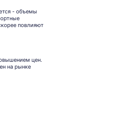
ется - объемы
портные
скорее повлияют
повышением цен.
ен на рынке