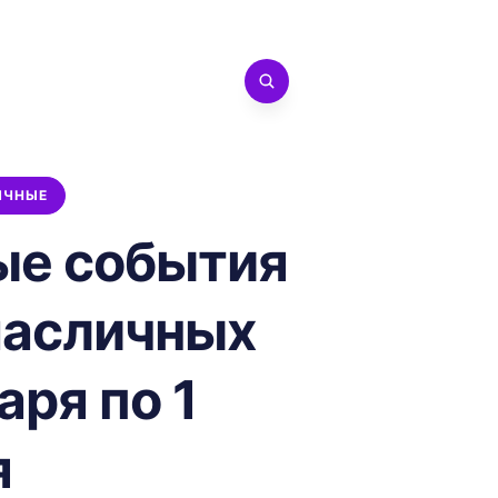
ИЧНЫЕ
ые события
масличных
аря по 1
я