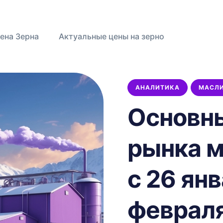
ена Зерна
Актуальные цены на зерно
АНАЛИТИКА
МАСЛ
Основн
АНАЛИТИКА
ПШЕНИЦА
УРОЖАЙ
ЦЕНЫ
УБОРОЧНАЯ
МАСЛИЧНЫЕ
НОВОСТИ
ЭКСПОРТ
рынка 
ИСТОРИЯ
МИНСЕЛЬХОЗ
с 26 янв
феврал