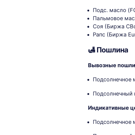
Подс. масло (F
Пальмовое масл
Соя (Биржа CBo
Рапс (Биржа Eur
🛃 Пошлина
Вывозные пошли
Подсолнечное ма
Подсолнечный шр
Индикативные ц
Подсолнечное ма