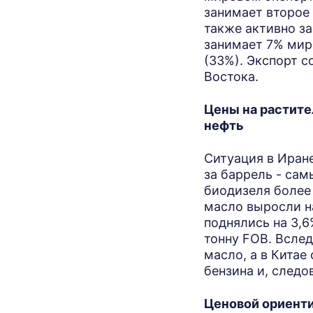
занимает второе 
также активно за
занимает 7% мир
(33%). Экспорт с
Востока.
Цены на растите
нефть
Ситуация в Иране
за баррель - сам
биодизеля более
масло выросли на
поднялись на 3,6
тонну FOB. Вслед
масло, а в Кита
бензина и, следо
Ценовой ориент