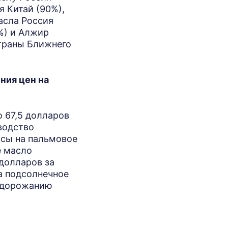
я Китай (90%),
асла Россия
%) и Алжир
страны Ближнего
ния цен на
о 67,5 долларов
водство
рсы на пальмовое
е масло
 долларов за
на подсолнечное
 удорожанию